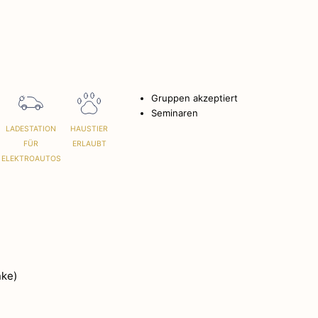
Gruppen akzeptiert
Seminaren
LADESTATION
HAUSTIER
FÜR
ERLAUBT
ELEKTROAUTOS
Geschichte
Dorf und Kultu
Natur und Lan
nke)
Aus Fels un
Im Herzen e