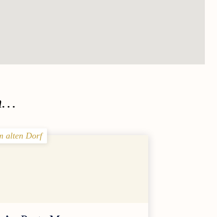
en…
m alten Dorf