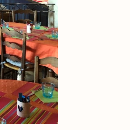
rerbe
dschaften
d Gestein
ines Naturparks
e