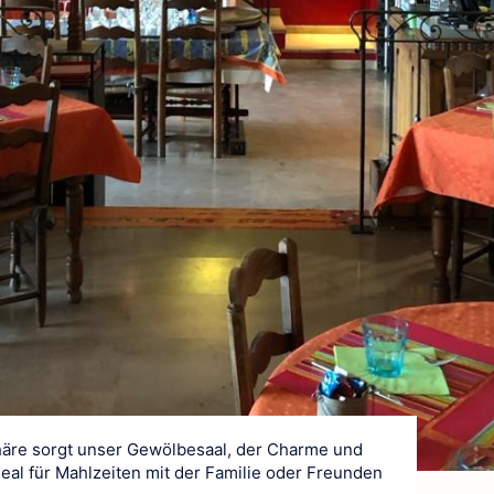
Geschichte
Dorf und Kultu
Natur und Lan
Aus Fels un
Im Herzen e
Lebenskunst
Gastronomi
häre sorgt unser Gewölbesaal, der Charme und
Das Terroir
ideal für Mahlzeiten mit der Familie oder Freunden