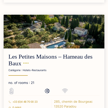
Les Petites Maisons – Hameau des
Baux
Catégorie : Hotels-Restaurants
no. of rooms : 21
285, chemin de Bourgeac
+33 (0)4 48 70 00 23
13520 Paradou
E-MAIL