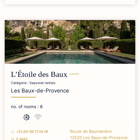
L’Étoile des
Baux
Catégorie : Seasonal rentals
Les Baux-de-Provence
no. of rooms : 8
Route de Baumanière
+33 (0)1 89 72 04 09
13520 Les Baux-de-Provence
E-MAIL