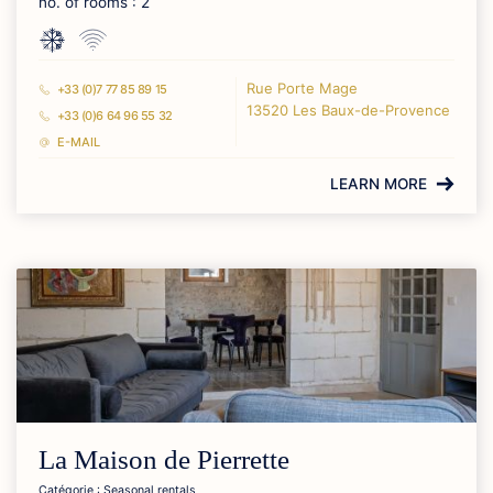
no. of rooms : 2
Rue Porte Mage
+33 (0)7 77 85 89 15
13520 Les Baux-de-Provence
+33 (0)6 64 96 55 32
E-MAIL
LEARN MORE
La Maison de Pierrette
Catégorie : Seasonal rentals