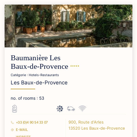
Baumanière Les
Baux-de-Provence
Catégorie : Hotels-Restaurants
Les Baux-de-Provence
no. of rooms : 53
900, Route d'Arles
+33 (0)4 90 54 33 07
13520 Les Baux-de-Provence
E-MAIL