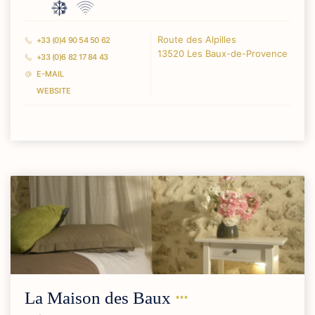
Route des Alpilles
+33 (0)4 90 54 50 62
13520 Les Baux-de-Provence
+33 (0)6 82 17 84 43
E-MAIL
WEBSITE
La Maison des
Baux