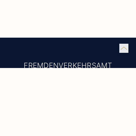
FREMDENVERKEHRSAMT
Maison du Roy, Rue Porte Mage,
13520 Les Baux-de-Provence
+33 (0)4 90 54 34 39
TOURISME@LESBAUXDEPROVENCE.COM
WEITERE INFORMATIONEN
Öffnungszeiten
Montag bis Freitag: 9.00 bis 18.00 Uhr