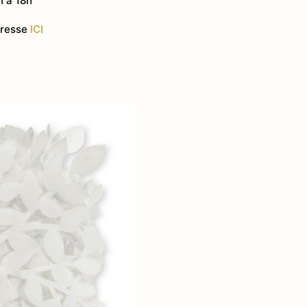
h à 18h
rimoine
presse
ICI
ages
 de roche
n parc naturel
e