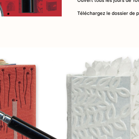
Ouvert tous les jours de 10
Village et Pat
Téléchargez le dossier de 
Nature et Pays
De pierre et
Au coeur d’u
Art de vivre
Gastronomi
Terroir
Traditions
Aux alentours