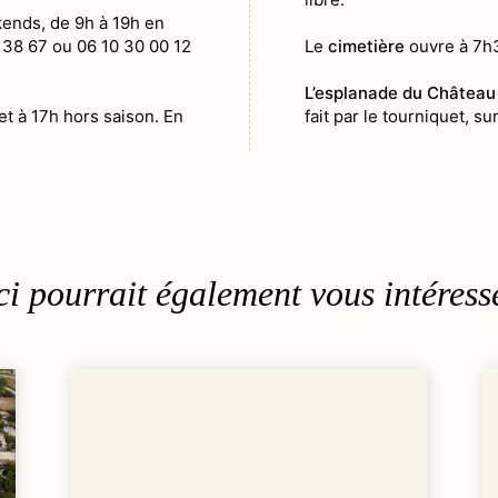
kends, de 9h à 19h en
Gastronomi
4 38 67 ou 06 10 30 00 12
Le
cimetière
ouvre à 7h3
Terroir
L’esplanade du Château
Traditions
et à 17h hors saison. En
fait par le tourniquet, s
Aux alentours
i pourrait également vous intéresse