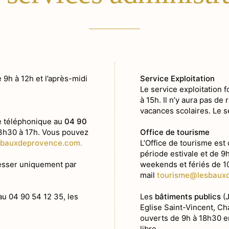
 9h à 12h et l’après-midi
Service Exploitation
Le service exploitation 
à 15h. Il n’y aura pas d
vacances scolaires. Le s
Histoire
e téléphonique au
04 90
13h30 à 17h. Vous pouvez
Office de tourisme
Village et Pat
sbauxdeprovence.com.
L’Office de tourisme est
période estivale et de 9h
resser uniquement par
weekends et fériés de 10
Nature et Pays
mail
tourisme@lesbaux
De pierre et
u 04 90 54 12 35, les
Les
bâtiments publics
(J
Au coeur d’u
Eglise Saint-Vincent, Ch
ouverts de 9h à 18h30 en
Art de vivre
libre.