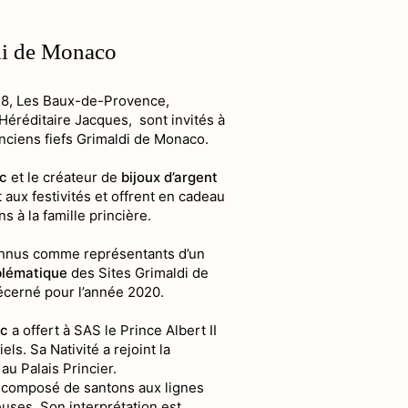
n parc naturel
di de Monaco
e
18, Les Baux-de-Provence,
Héréditaire Jacques, sont invités à
nciens fiefs Grimaldi de Monaco.
rc
et le créateur de
bijoux d’argent
 aux festivités et offrent en cadeau
ns à la famille princière.
connus comme représentants d’un
lématique
des Sites Grimaldi de
écerné pour l’année 2020.
rc
a offert à SAS le Prince Albert II
ls. Sa Nativité a rejoint la
au Palais Princier.
s composé de santons aux lignes
ses. Son interprétation est