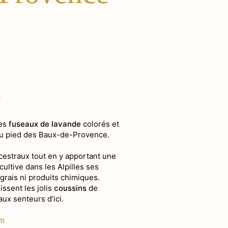
e
des
fuseaux de lavande
colorés et
au pied des Baux-de-Provence.
cestraux tout en y apportant une
ultive dans les Alpilles ses
rais ni produits chimiques.
ssent les jolis
coussins
de
aux senteurs d’ici.
om