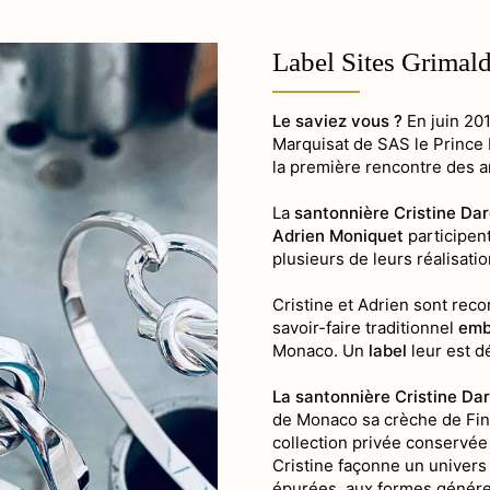
Au coeur d’u
Label Sites Grimal
Art de vivre
Gastronomi
Le saviez vous ?
En juin 20
Terroir
Marquisat de SAS le Prince 
la première rencontre des a
Traditions
La
santonnière Cristine Da
Aux alentours
Adrien Moniquet
participent
plusieurs de leurs réalisatio
Cristine et Adrien sont re
savoir-faire traditionnel
emb
Monaco. Un
label
leur est d
La santonnière Cristine Da
de Monaco sa crèche de Finie
collection privée conservée 
Cristine façonne un univer
épurées, aux formes généreu