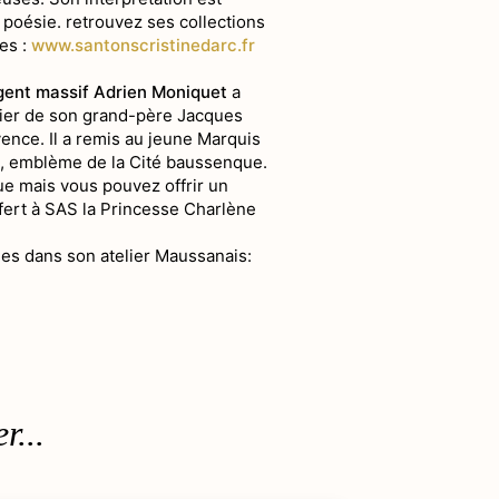
poésie. retrouvez ses collections
es :
www.santonscristinedarc.fr
rgent massif Adrien Moniquet
a
elier de son grand-père Jacques
nce. Il a remis au jeune Marquis
is, emblème de la Cité baussenque.
ue mais vous pouvez offrir un
ffert à SAS la Princesse Charlène
ées dans son atelier Maussanais:
r...