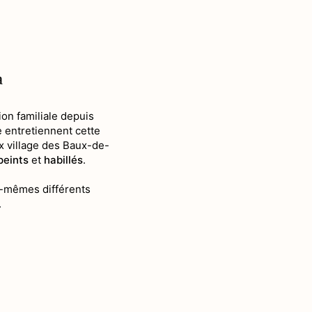
a
ion familiale depuis
e entretiennent cette
ux village des Baux-de-
peints
et
habillés
.
-mêmes différents
Histoire
.
Village et Pat
Nature et Pays
De pierre et