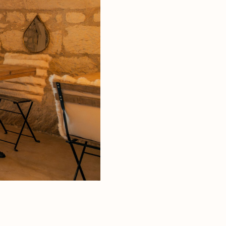
rimoine
ages
 de roche
n parc naturel
e