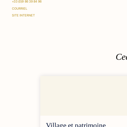
+33 (0)9 86 39 84 96
COURRIEL
SITE INTERNET
Cec
Village et patrimoine