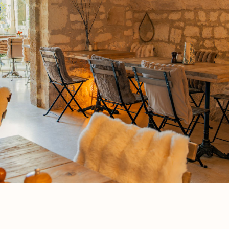
Village et Pat
Nature et Pays
De pierre et
Au coeur d’u
Art de vivre
Gastronomi
Terroir
Traditions
Aux alentours