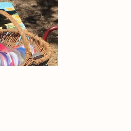
ages
 de roche
n parc naturel
e