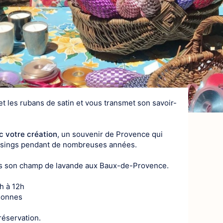
Nature et Pays
De pierre et
Au coeur d’u
Art de vivre
Gastronomi
et les rubans de satin et vous transmet son savoir-
Terroir
Traditions
c votre création
, un souvenir de Provence qui
ssings pendant de nombreuses années.
Aux alentours
ans son champ de lavande aux Baux-de-Provence.
h à 12h
rsonnes
 réservation.