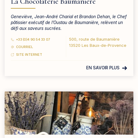
La Chocolaterie Baumanière
Geneviève, Jean-André Charial et Brandon Dehan, le Chef
pâtissier exécutif de l’Oustau de Baumanière, relèvent un
défi aux saveurs sucrées.
500, route de Baumanière
+33 (0)4 90 54 33 07
13520 Les Baux-de-Provence
COURRIEL
SITE INTERNET
EN SAVOIR PLUS